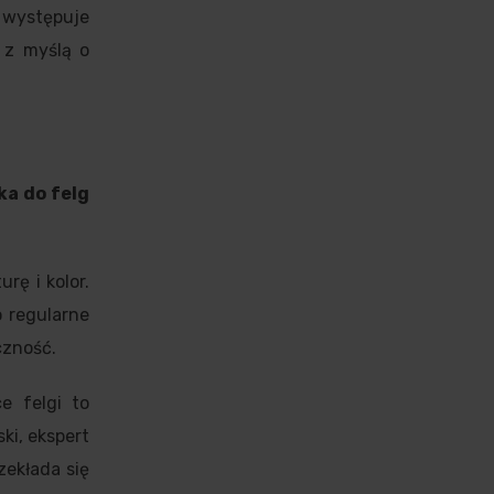
e występuje
 z myślą o
a do felg
rę i kolor.
o regularne
czność.
e felgi to
i, ekspert
zekłada się