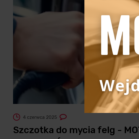
4 czerwca 2025
Szczotka do mycia felg - M