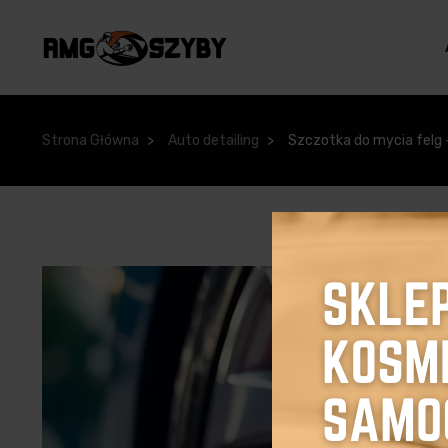
Strona Główna
Auto detailing
Szczotka do mycia felg