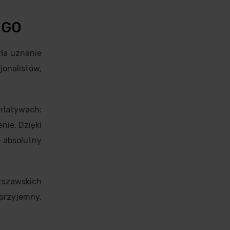
OGO
ła uznanie
jonalistów,
rlatywach:
nie. Dzięki
o absolutny
rszawskich
 przyjemny.