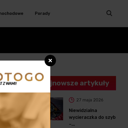
mochodowe
Porady
❌
Najnowsze artykuły
27 maja 2026
Niewidzialna
wycieraczka do szyb
–...