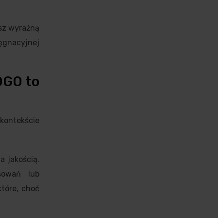
ysz wyraźną
lęgnacyjnej
OGO to
 kontekście
a jakością.
sowań lub
tóre, choć