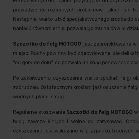
Przede wszystkim, zanim przystąpisz do czyszczenia,
prowadzić do rozmaitych problemów, takich jak t
Następnie, warto użyć specjalistycznego środka do cz
nanieść równomiernie, pozwalając mu na chwilę dział
Szczotka do felg MOTOGO
jest zaprojektowana w t
miejsc. Ruchy powinny być zdecydowane, ale delikatne
"od góry do dołu", co pozwala uniknąć ponownego osa
Po zakończeniu czyszczenia warto spłukać felgi ob
zabrudzeń. Ostatecznym krokiem jest osuszenie felg p
wodnych plam i smug.
Regularne stosowanie
Szczotki do felg MOTOGO
w 
będą zawsze lśniące i wolne od zarysowań. Choć 
czyszczenie jest wskazane w przypadku trudnych w