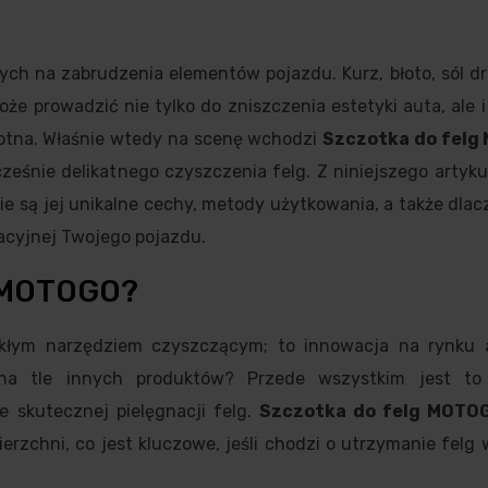
ych na zabrudzenia elementów pojazdu. Kurz, błoto, sól d
e prowadzić nie tylko do zniszczenia estetyki auta, ale i 
stotna. Właśnie wtedy na scenę wchodzi
Szczotka do fel
eśnie delikatnego czyszczenia felg. Z niniejszego artyk
akie są jej unikalne cechy, metody użytkowania, a także dla
acyjnej Twojego pojazdu.
g MOTOGO?
kłym narzędziem czyszczącym; to innowacja na rynku 
na tle innych produktów? Przede wszystkim jest to
e skutecznej pielęgnacji felg.
Szczotka do felg MOTO
ierzchni, co jest kluczowe, jeśli chodzi o utrzymanie felg