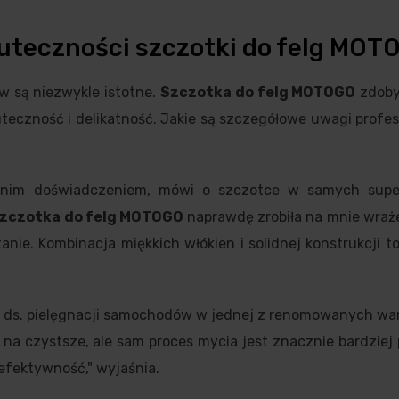
uteczności szczotki do felg MOT
ów są niezwykle istotne.
Szczotka do felg MOTOGO
zdoby
kuteczność i delikatność. Jakie są szczegółowe uwagi profes
letnim doświadczeniem, mówi o szczotce w samych supe
zczotka do felg MOTOGO
naprawdę zrobiła na mnie wraże
nie. Kombinacja miękkich włókien i solidnej konstrukcji t
a ds. pielęgnacji samochodów w jednej z renomowanych wa
ą na czystsze, ale sam proces mycia jest znacznie bardziej
 efektywność," wyjaśnia.