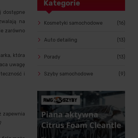
Kategorie
j dostępne
zwalają na
Kosmetyki samochodowe
(16)
ie zarówno
Auto detailing
(13)
arka, która
Porady
(13)
wraca uwagę
Szyby samochodowe
(9)
uteczność i
eż zapewnia
?