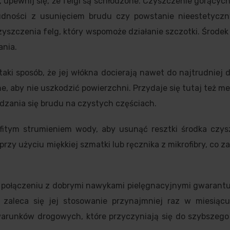
 upewnij się, że felgi są schłodzone. Czyszczenie gorącyc
rudności z usunięciem brudu czy powstanie nieestetycz
yszczenia felg, który wspomoże działanie szczotki. Środek
ania.
aki sposób, że jej włókna docierają nawet do najtrudniej
, aby nie uszkodzić powierzchni. Przydaje się tutaj też m
dzania się brudu na czystych częściach.
fitym strumieniem wody, aby usunąć resztki środka czys
rzy użyciu miękkiej szmatki lub ręcznika z mikrofibry, co z
połączeniu z dobrymi nawykami pielęgnacyjnymi gwarantuj
zaleca się jej stosowanie przynajmniej raz w miesiącu
arunków drogowych, które przyczyniają się do szybszego