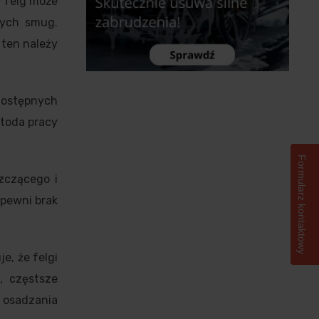
h felg może
nych smug.
 ten należy
 dostępnych
etoda pracy
Formularz kontaktowy
zczącego i
apewni brak
e, że felgi
, częstsze
 osadzania