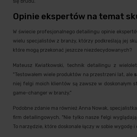
się brudu.
Opinie ekspertów na temat sk
W świecie profesjonalnego detailingu opinie ekspert
wielu specjalistów z branży, którzy podkreślają jej s
które mogą przekonać jeszcze niezdecydowanych?
Mateusz Kwiatkowski, technik detailingu z wielo
"Testowałem wiele produktów na przestrzeni lat, ale
s
niej felgi moich klientów są zawsze w doskonałym sta
game-changer w branży."
Podobne zdanie ma również Anna Nowak, specjalistk
firm detailingowych. "Nie tylko nasze felgi wyglądaj
To narzędzie, które doskonale łączy w sobie wygodę i