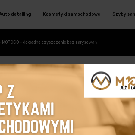
Auto detailing
Kosmetyki samochodowe
Szyby sa
 - MOTOGO - dokładne czyszczenie bez zarysowań