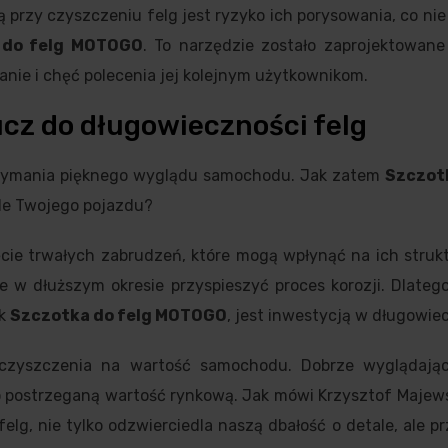
 przy czyszczeniu felg jest ryzyko ich porysowania, co ni
 do felg MOTOGO
. To narzędzie zostało zaprojektowane
fanie i chęć polecenia jej kolejnym użytkownikom.
ucz do długowieczności felg
trzymania pięknego wyglądu samochodu. Jak zatem
Szczotk
le Twojego pojazdu?
ie trwałych zabrudzeń, które mogą wpłynąć na ich struktu
e w dłuższym okresie przyspieszyć proces korozji. Dlateg
ak
Szczotka do felg MOTOGO
, jest inwestycją w długowie
 czyszczenia na wartość samochodu. Dobrze wyglądając
 postrzeganą wartość rynkową. Jak mówi Krzysztof Majewsk
elg, nie tylko odzwierciedla naszą dbałość o detale, ale pr