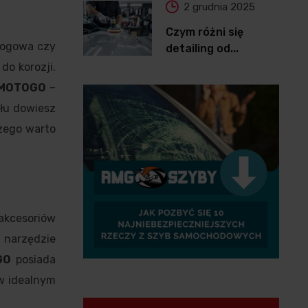
2 grudnia 2025
Czym różni się
rogowa czy
detailing od...
do korozji.
g MOTOGO
–
ułu dowiesz
czego warto
akcesoriów
 narzędzie
GO
posiada
 w idealnym