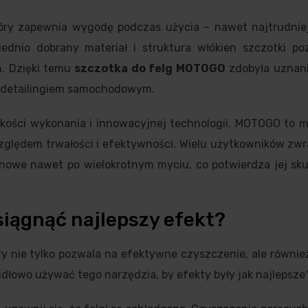
ry zapewnia wygodę podczas użycia – nawet najtrudnie
ednio dobrany materiał i struktura włókien szczotki po
ń. Dzięki temu
szczotka do felg MOTOGO
zdobyła uznan
z detailingiem samochodowym.
akości wykonania i innowacyjnej technologii. MOTOGO to m
względem trwałości i efektywności. Wielu użytkowników z
ak nowe nawet po wielokrotnym myciu, co potwierdza jej sk
osiągnąć najlepszy efekt?
ry nie tylko pozwala na efektywne czyszczenie, ale równi
idłowo używać tego narzędzia, by efekty były jak najlepsze