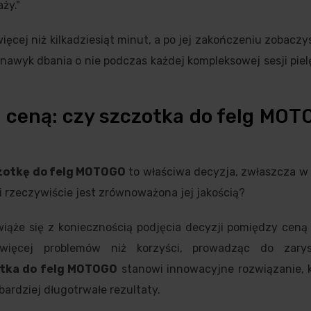
ży."
cej niż kilkadziesiąt minut, a po jej zakończeniu zobacz
 nawyk dbania o nie podczas każdej kompleksowej sesji pie
 ceną: czy szczotka do felg MOT
zotkę do felg MOTOGO
to właściwa decyzja, zwłaszcza w
i rzeczywiście jest zrównoważona jej jakością?
ąże się z koniecznością podjęcia decyzji pomiędzy ceną 
więcej problemów niż korzyści, prowadząc do zary
tka do felg MOTOGO
stanowi innowacyjne rozwiązanie, k
ardziej długotrwałe rezultaty.