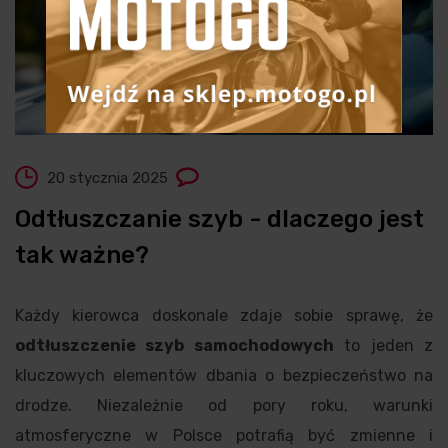
20 stycznia 2025
Odtłuszczanie szyb - dlaczego jest
tak ważne?
Każdy kierowca doskonale zdaje sobie sprawę, że
odtłuszczenie szyb samochodowych
to jeden z
kluczowych elementów dbania o bezpieczeństwo na
drodze. Niezależnie od pory roku, warunki
atmosferyczne w Polsce potrafią być zmienne i