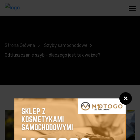
Strona Główna
Szyby samochodowe
Odtłuszczanie szyb - dlaczego jest tak ważne?
❌