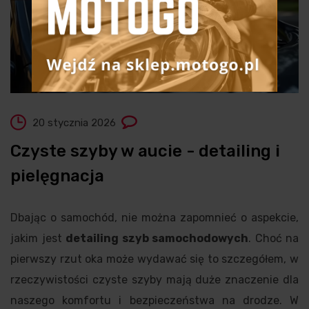
20 stycznia 2026
Czyste szyby w aucie - detailing i
pielęgnacja
Dbając o samochód, nie można zapomnieć o aspekcie,
jakim jest
detailing szyb samochodowych
. Choć na
pierwszy rzut oka może wydawać się to szczegółem, w
rzeczywistości czyste szyby mają duże znaczenie dla
naszego komfortu i bezpieczeństwa na drodze. W