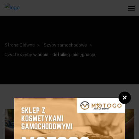
Strona Główna
Szyby samochodowe
Czyste szyby w aucie - detailing i pielęgnacja
❌