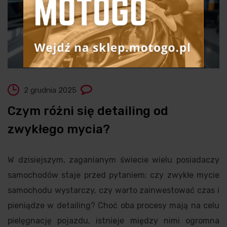
2 grudnia 2025
Czym różni się detailing od
zwykłego mycia?
W dzisiejszym, zaganianym świecie wielu posiadaczy
samochodów staje przed pytaniem: czy zwykłe mycie
samochodu wystarczy, czy warto zainwestować czas i
pieniądze w detailing? Choć oba procesy mają na celu
pielęgnację pojazdu, istnieje między nimi ogromna