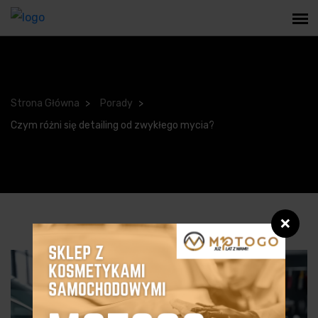
Strona Główna
Porady
Czym różni się detailing od zwykłego mycia?
❌