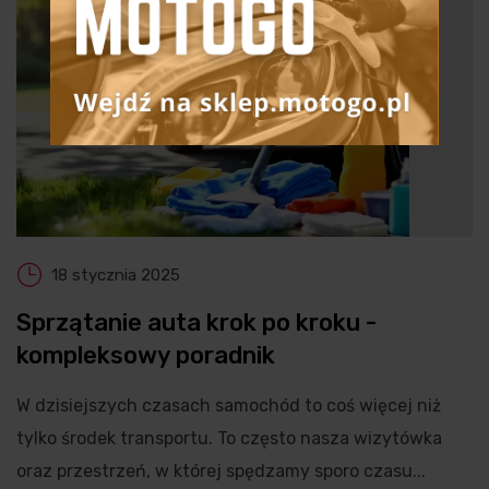
18 stycznia 2025
Sprzątanie auta krok po kroku -
kompleksowy poradnik
W dzisiejszych czasach samochód to coś więcej niż
tylko środek transportu. To często nasza wizytówka
oraz przestrzeń, w której spędzamy sporo czasu...